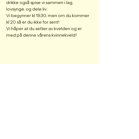
drikke også spise vi sammen i lag, 
lovsynge, og dele liv.
Vi begynner kl 19.30, men om du kommer 
kl 20 så er du ikke for sent!
Vi håper at du setter av kvelden og er 
med på denne vårens kvinnekveld!
Share this event
Personvern
Post@tremorkirken.no