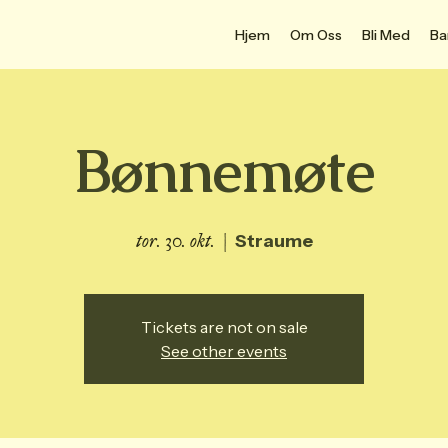
Hjem
Om Oss
Bli Med
Ba
Bønnemøte
tor. 30. okt.
  |  
Straume
Tickets are not on sale
See other events