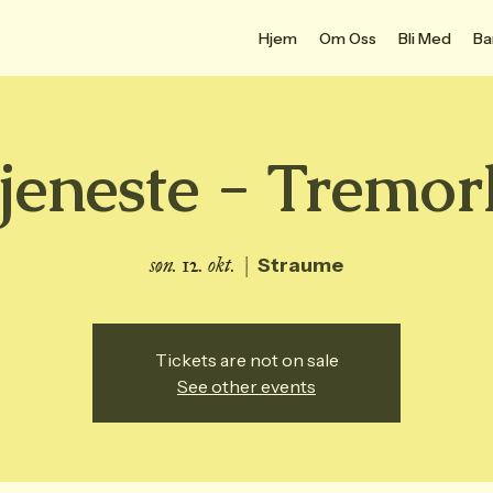
Hjem
Om Oss
Bli Med
Ba
jeneste - Tremor
søn. 12. okt.
  |  
Straume
Tickets are not on sale
See other events