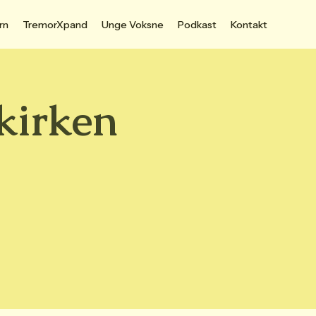
rn
TremorXpand
Unge Voksne
Podkast
Kontakt
kirken