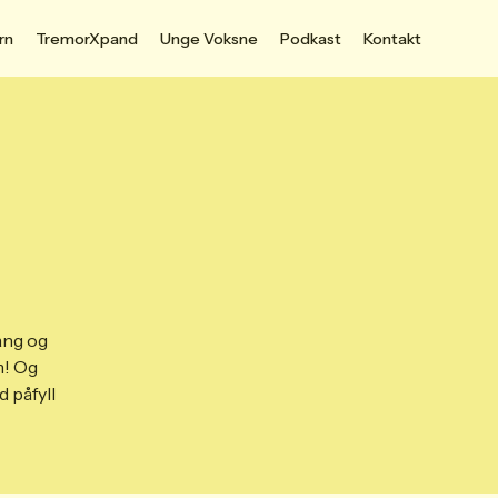
rn
TremorXpand
Unge Voksne
Podkast
Kontakt
ang og
m! Og
d påfyll