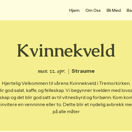
Hjem
Om Oss
Bli Med
Ba
Kvinnekveld
man. 22. apr.
  |  
Straume
Hjertelig Velkommen til vårens Kvinnekveld i Tremorkirken.
lir god salat, kaffe, og felleskap. Vi begynner kvelden med lovs
eskap og det blir god satt av til vitnesbyrd og forbønn. Kom ko
invitere en venninne eller to. Dette blir et nydelig avbrekk me
på alle måter