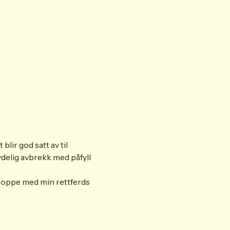
lir god satt av til 
delig avbrekk med påfyll 
g oppe med min rettferds 