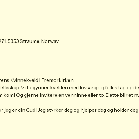
0
71, 5353 Straume, Norway
rens Kvinnekveld i Tremorkirken.
g felleskap. Vi begynner kvelden med lovsang og felleskap og det b
kom! Og gjerne invitere en venninne eller to. Dette blir et ny
or jeg er din Gud! Jeg styrker deg og hjelper deg og holder de