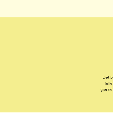
Det b
fell
gjerne 