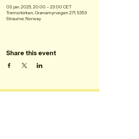
03. jan. 2025, 20:00 – 23:00 CET
Tremorkirken, Grønamyrvegen 271, 5353
Straume, Norway
Share this event
Personvern
Post@tremorkirken.no
Grønamyrvegen 2710
5353 Straume