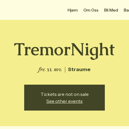
Hjem
Om Oss
Bli Med
Ba
TremorNight
fre. 21. nov.
  |  
Straume
Tickets are not on sale
See other events