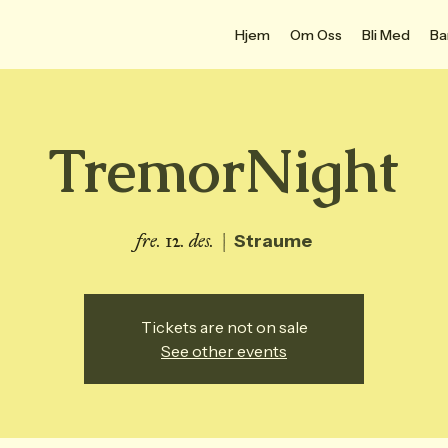
Hjem
Om Oss
Bli Med
Ba
TremorNight
fre. 12. des.
  |  
Straume
Tickets are not on sale
See other events