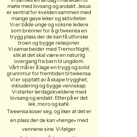
Vi samles en lørdag i måneden til
møte med lovsang og andakt. Jesus
er sentral for kvelden sammen med
mange gøye leker og aktiviteter.
Vi er både unge og voksne ledere
som brenner for å gi tweensa en
trygg plass der de kan få utforske
troen og bygge relasjoner.
Vi samarbeider med TremorNight,
slik at det skal være en naturlig
overgang fra barn til ungdom.
Vårt mål er å lage en trygg og solid
grunnmur for fremtiden til tweensa.
Vi er opptatt av å skape trygghet,
inkludering og bygge vennskap.
Vi starter lørdagskveldene med
lovsang og andakt. Etterpå er det
lek, moro og kafé.
Tweensa koser seg, og liker at det er
en plass der de kan «henge» med
vennene sine. Vi følger